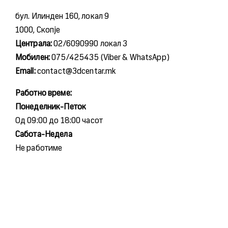
бул. Илинден 160, локал 9
1000, Скопје
Централа:
02/6090990 локал 3
Мобилен:
075/425435 (Viber & WhatsApp)
Email:
contact@3dcentar.mk
Работно време:
Понеделник-Петок
Од 09:00 до 18:00 часот
Сабота-Недела
Не работиме