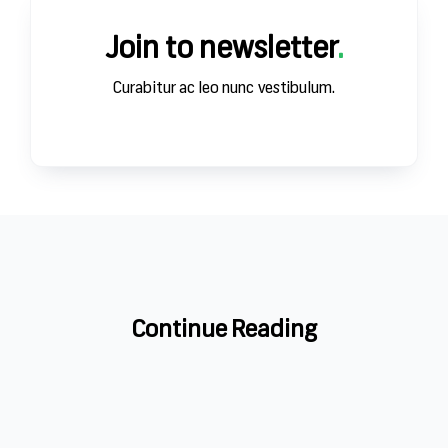
Join to newsletter
.
ЗА
Curabitur ac leo nunc vestibulum.
Continue Reading