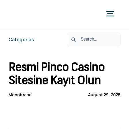
Skip
to
Togg
content
Navig
Search
Categories
УС
for:
ЗА С
Resmi Pinco Casino
Sitesine Kayıt Olun
ЗА СТО
Monobrand
August 29, 2025
КО
ОРАЛНО