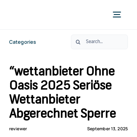
Skip
to
Togg
content
Navig
Search
Categories
УС
for:
ЗА С
“wettanbieter Ohne
Oasis 2025 Seriöse
ЗА СТО
Wettanbieter
КО
Abgerechnet Sperre
reviewer
September 13, 2025
ОРАЛНО